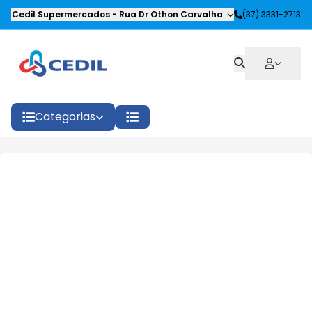
Cedil Supermercados
-
Rua Dr Othon Carvalhaes Siqueira
(37) 3331-2713
,
Oliveira
Categorias