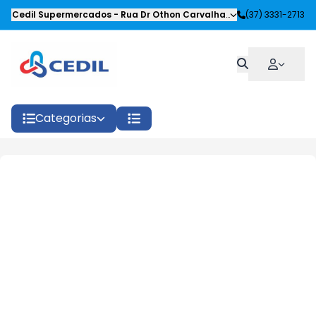
Cedil Supermercados
-
Rua Dr Othon Carvalhaes Siqueira
(37) 3331-2713
,
Oliveira
Categorias