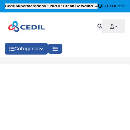
Cedil Supermercados
-
Rua Dr Othon Carvalhaes Siqueira
(37) 3331-2713
,
Oliveira
Categorias