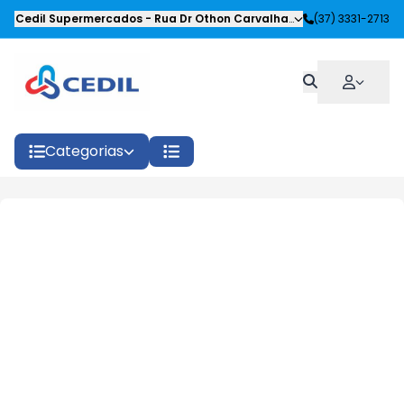
Cedil Supermercados
-
Rua Dr Othon Carvalhaes Siqueira
(37) 3331-2713
,
Oliveira
Categorias