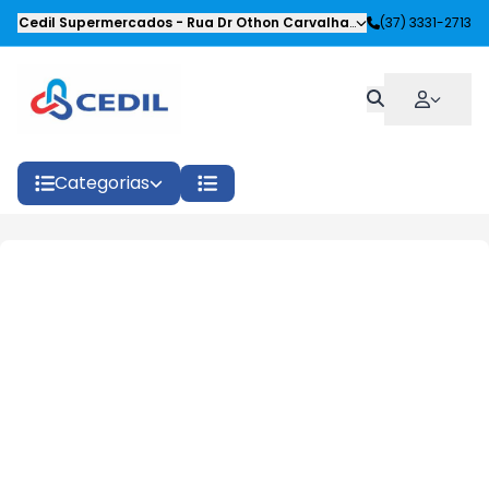
Cedil Supermercados
-
Rua Dr Othon Carvalhaes Siqueira
(37) 3331-2713
,
Oliveira
Categorias