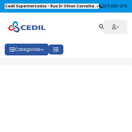
Cedil Supermercados
-
Rua Dr Othon Carvalhaes Siqueira
(37) 3331-2713
,
Oliveira
Categorias