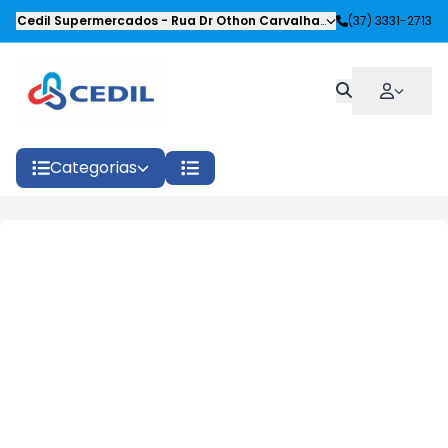
Cedil Supermercados
-
Rua Dr Othon Carvalhaes Siqueira
(37) 3331-2713
,
Oliveira
Categorias