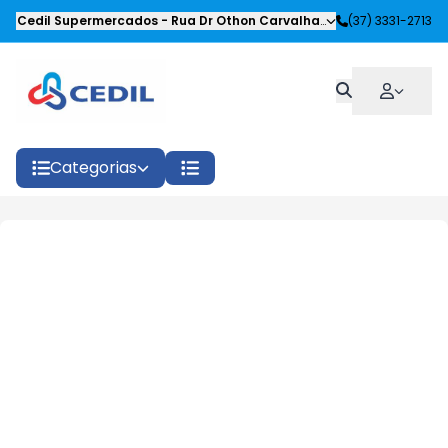
Cedil Supermercados
-
Rua Dr Othon Carvalhaes Siqueira
(37) 3331-2713
,
Oliveira
Categorias