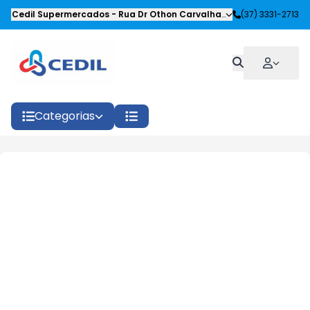
Cedil Supermercados
-
Rua Dr Othon Carvalhaes Siqueira
(37) 3331-2713
,
Oliveira
Categorias