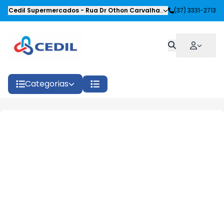
Cedil Supermercados
-
Rua Dr Othon Carvalhaes Siqueira
(37) 3331-2713
,
Oliveira
Categorias