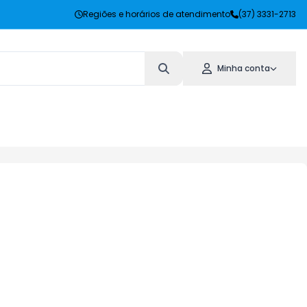
Regiões e horários de atendimento
(37) 3331-2713
Minha conta