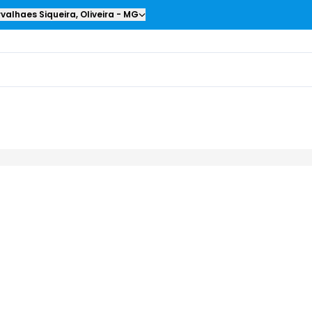
valhaes Siqueira
,
Oliveira
-
MG