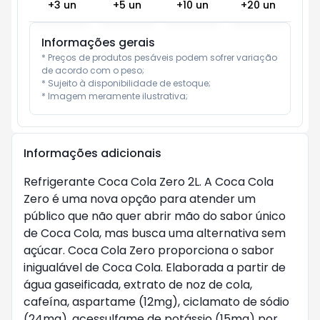
+
3
un
+
5
un
+
10
un
+
20
un
Informações gerais
* Preços de produtos pesáveis podem sofrer variação 
de acordo com o peso;

* Sujeito à disponibilidade de estoque;

* Imagem meramente ilustrativa;
Informações adicionais
Refrigerante Coca Cola Zero 2L. A Coca Cola
Zero é uma nova opção para atender um
público que não quer abrir mão do sabor único
de Coca Cola, mas busca uma alternativa sem
açúcar. Coca Cola Zero proporciona o sabor
inigualável de Coca Cola. Elaborada a partir de
água gaseificada, extrato de noz de cola,
cafeína, aspartame (12mg), ciclamato de sódio
(24mg), acessulfame de potássio (15mg) por