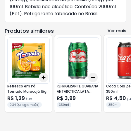
100ml. Bebida não alcoólica. Conteúdo 2000ml
(Pet). Refrigerante fabricado no Brasil.
Produtos similares
Ver mais
Add
Add
+
3
+
5
+
10
+
3
+
5
+
10
Refresco em Pó
REFRIGERANTE GUARANA
Coca Cola Ze
Tornado Maracujá 15g
ANTARCTICA LATA
350ml
350ML
R$ 1,29
R$ 3,99
R$ 4,50
/
un
/
u
0.34 Quilograma(s)
350ml
350ml