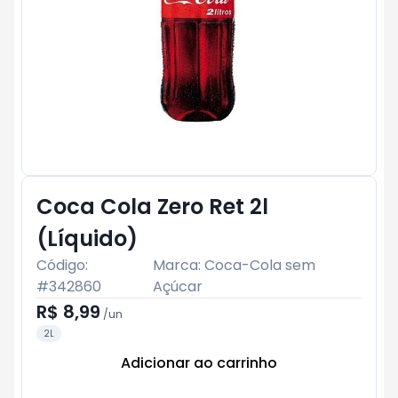
Coca Cola Zero Ret 2l
(Líquido)
Código:
Marca:
Coca-Cola sem
#
342860
Açúcar
R$ 8,99
/
un
2L
Adicionar ao carrinho
Subtotal:
R$ 0