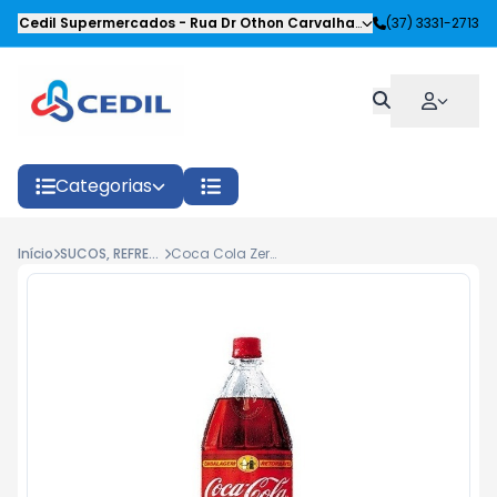
Cedil Supermercados
-
Rua Dr Othon Carvalhaes Siqueira
(37) 3331-2713
,
Oliveira
Categorias
Início
SUCOS, REFRESCOS E REFRIGERANTES
Coca Cola Zero Ret 2l (Líquido)