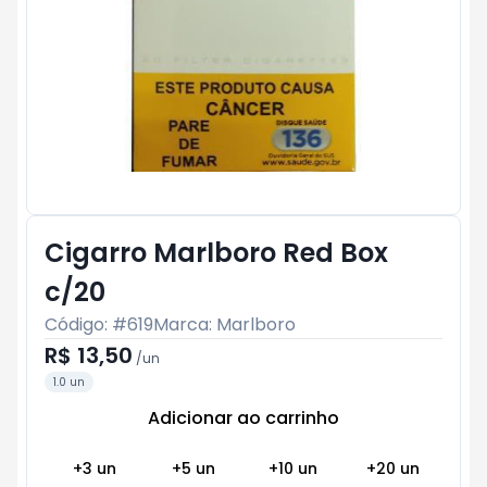
Cigarro Marlboro Red Box
c/20
Código: #
619
Marca:
Marlboro
R$ 13,50
/
un
1.0 un
Adicionar ao carrinho
Subtotal:
R$ 0
+
3
un
+
5
un
+
10
un
+
20
un