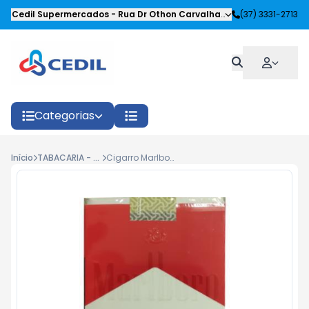
Cedil Supermercados
-
Rua Dr Othon Carvalhaes Siqueira
(37) 3331-2713
,
Oliveira
Categorias
Início
TABACARIA - FUMOS
Cigarro Marlboro Red Box c/20