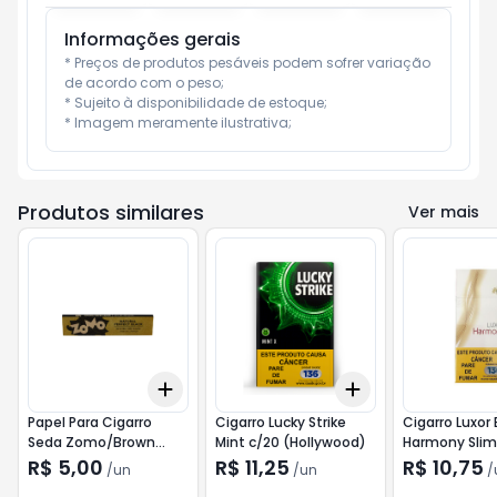
Informações gerais
* Preços de produtos pesáveis podem sofrer variação 
de acordo com o peso;

* Sujeito à disponibilidade de estoque;

* Imagem meramente ilustrativa;
Produtos similares
Ver mais
Add
Add
+
3
+
5
+
10
+
3
+
5
+
10
Papel Para Cigarro
Cigarro Lucky Strike
Cigarro Luxor 
Seda Zomo/Brown
Mint c/20 (Hollywood)
Harmony Slim
c/32
c/20
R$ 5,00
R$ 11,25
R$ 10,75
/
un
/
un
/