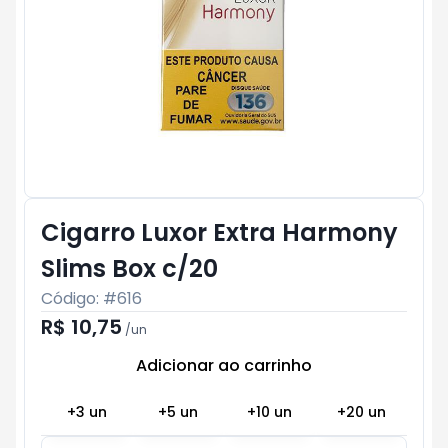
Cigarro Luxor Extra Harmony
Slims Box c/20
Código: #
616
R$ 10,75
/
un
Adicionar ao carrinho
Subtotal:
R$ 0
+
3
un
+
5
un
+
10
un
+
20
un