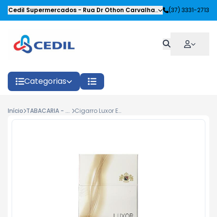
Cedil Supermercados
-
Rua Dr Othon Carvalhaes Siqueira
(37) 3331-2713
,
Oliveira
Categorias
Início
TABACARIA - FUMOS
Cigarro Luxor Extra Harmony Slims Box c/20