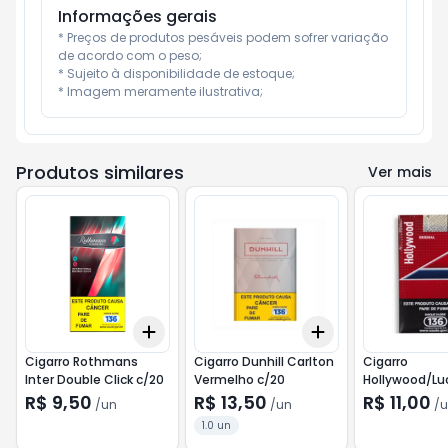
Informações gerais
* Preços de produtos pesáveis podem sofrer variação 
de acordo com o peso;

* Sujeito à disponibilidade de estoque;

* Imagem meramente ilustrativa;
Produtos similares
Ver mais
Add
Add
+
3
+
5
+
10
+
3
+
5
+
10
Cigarro Rothmans
Cigarro Dunhill Carlton
Cigarro
Inter Double Click c/20
Vermelho c/20
Hollywood/Luc
c/20 (Verm)
R$ 9,50
R$ 13,50
R$ 11,00
/
un
/
un
/
u
1.0 un