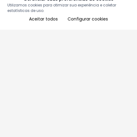
Utilizamos cookies para otimizar sua experiência e coletar
estatísticas de uso.
Aceitar todos
Configurar cookies
Aproveite as nossas promoções!
Cadastre seu e-mail e receba ofertas exclusivas.
QUERO RECEBER