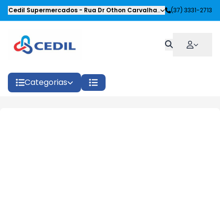
Cedil Supermercados
-
Rua Dr Othon Carvalhaes Siqueira
(37) 3331-2713
,
Oliveira
Categorias