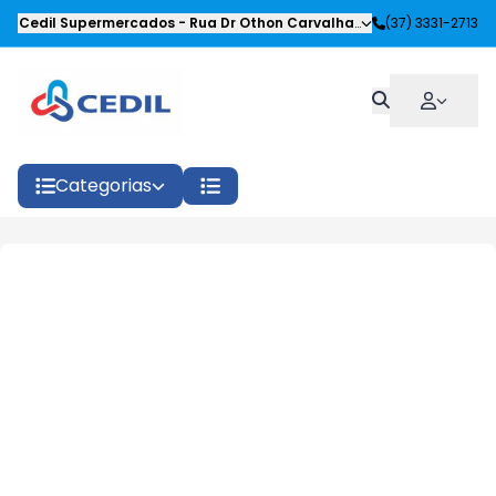
Cedil Supermercados
-
Rua Dr Othon Carvalhaes Siqueira
(37) 3331-2713
,
Oliveira
Categorias