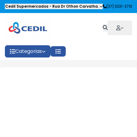
Cedil Supermercados
-
Rua Dr Othon Carvalhaes Siqueira
(37) 3331-2713
,
Oliveira
Categorias