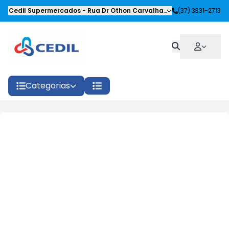
Cedil Supermercados
-
Rua Dr Othon Carvalhaes Siqueira
(37) 3331-2713
,
Oliveira
Categorias