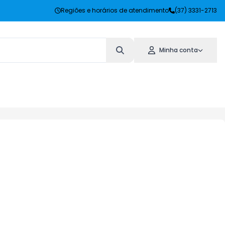
Regiões e horários de atendimento
(37) 3331-2713
Minha conta