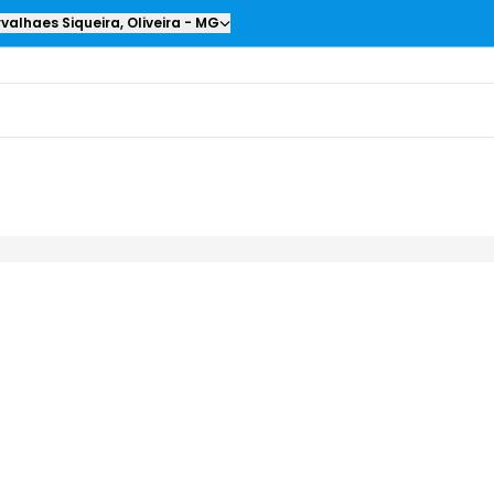
valhaes Siqueira
,
Oliveira
-
MG