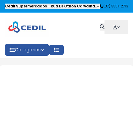
Cedil Supermercados
-
Rua Dr Othon Carvalhaes Siqueira
(37) 3331-2713
,
Oliveira
Categorias