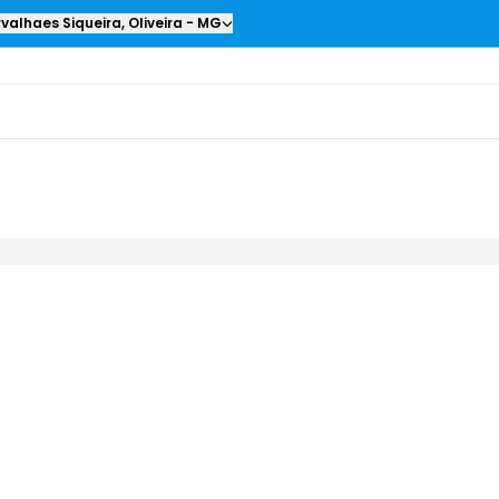
valhaes Siqueira
,
Oliveira
-
MG