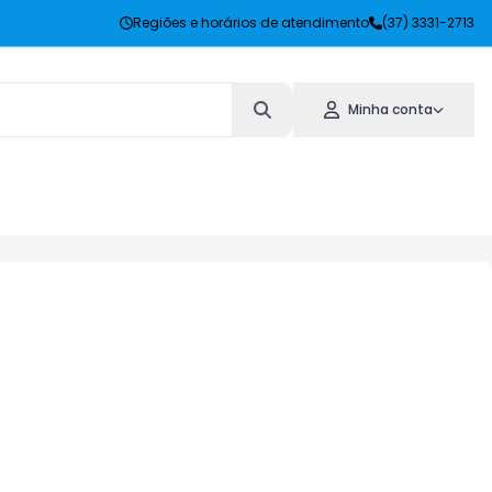
Regiões e horários de atendimento
(37) 3331-2713
Minha conta