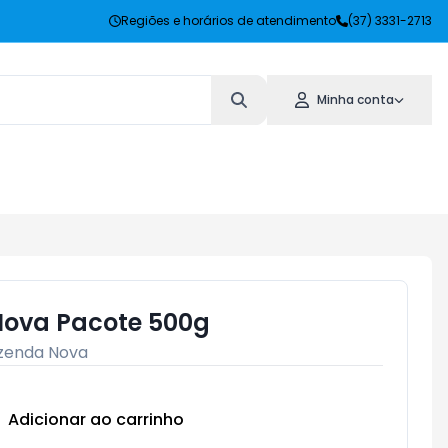
Regiões e horários de atendimento
(37) 3331-2713
Minha conta
Nova Pacote 500g
zenda Nova
Adicionar ao carrinho
Subtotal:
R$ 0,00