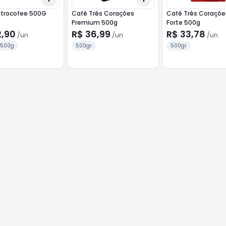
itrocofee 500G
Café Três Corações
Café Três Corações
Premium 500g
Forte 500g
2,90
R$ 36,99
R$ 33,78
/
un
/
un
/
un
 500g
500gr
500gr