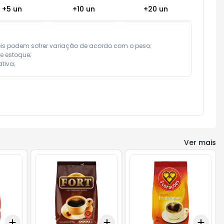
+
5
un
+
10
un
+
20
un
eis podem sofrer variação de acordo com o peso;

e estoque;

tiva;
Ver mais
Add
Add
Add
+
3
+
5
+
10
+
3
+
5
+
10
+
3