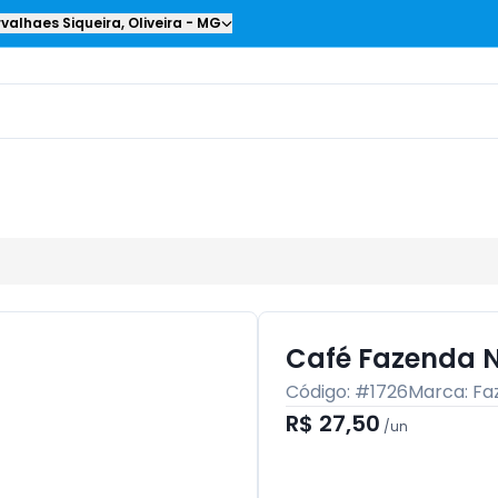
valhaes Siqueira
,
Oliveira
-
MG
Café Fazenda 
Código: #
1726
Marca:
Fa
R$ 27,50
/
un