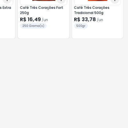
 Extra
Café Três Corações Fort
Café Três Corações
250g
Tradicional 500g
R$ 16,49
R$ 33,78
/
un
/
un
250 Grama(s)
500gr