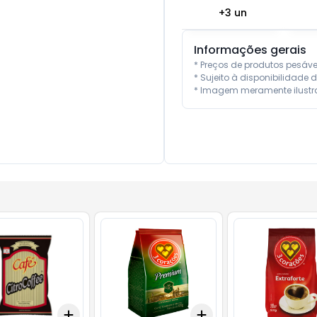
+
3
un
Informações gerais
* Preços de produtos pesáv
* Sujeito à disponibilidade d
* Imagem meramente ilustra
Add
Add
10
+
3
+
5
+
10
+
3
+
5
+
10