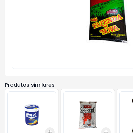
Produtos similares
Add
Add
+
3
+
5
+
10
+
3
+
5
+