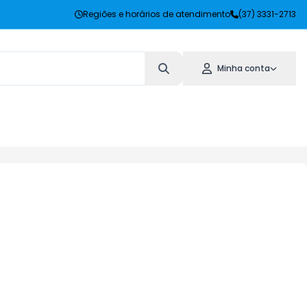
Regiões e horários de atendimento
(37) 3331-2713
Minha conta