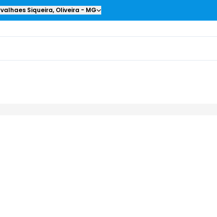
valhaes Siqueira
,
Oliveira
-
MG