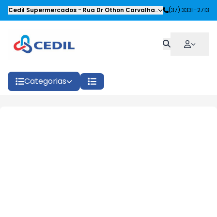
Cedil Supermercados
-
Rua Dr Othon Carvalhaes Siqueira
(37) 3331-2713
,
Oliveira
Categorias