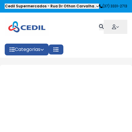
Cedil Supermercados
-
Rua Dr Othon Carvalhaes Siqueira
(37) 3331-2713
,
Oliveira
Categorias