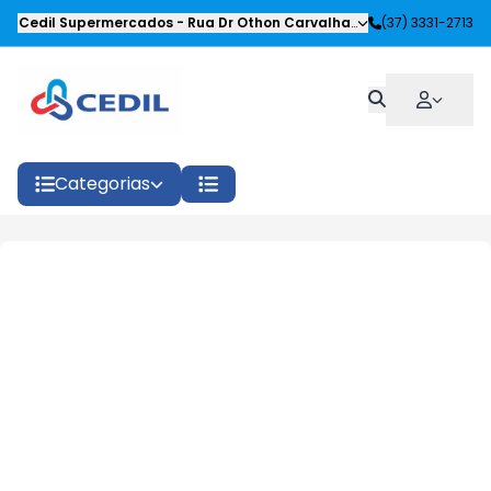
Cedil Supermercados
-
Rua Dr Othon Carvalhaes Siqueira
(37) 3331-2713
,
Oliveira
Categorias