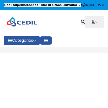
Cedil Supermercados
-
Rua Dr Othon Carvalhaes Siqueira
(37) 3331-2713
,
Oliveira
Categorias