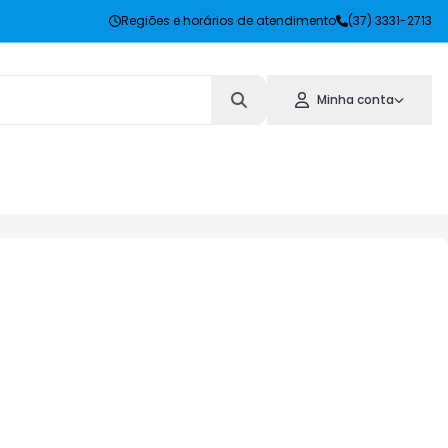
Regiões e horários de atendimento
(37) 3331-2713
Minha conta