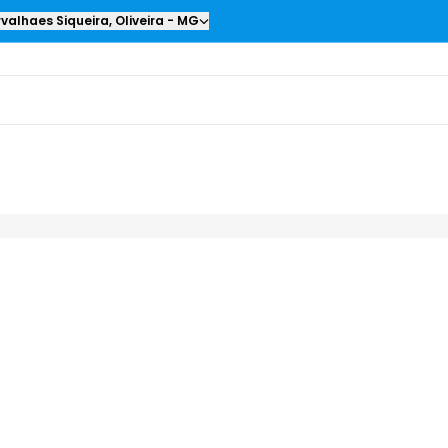
valhaes Siqueira
,
Oliveira
-
MG