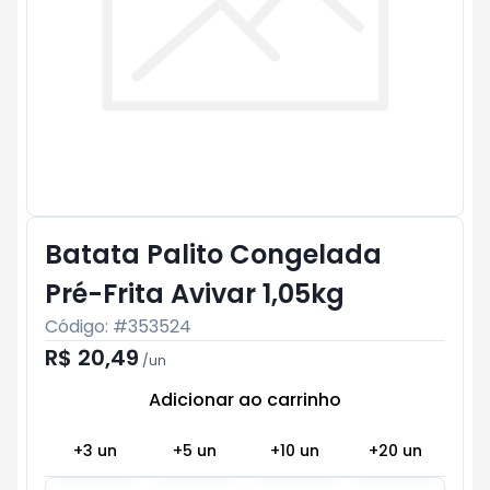
Batata Palito Congelada
Pré-Frita Avivar 1,05kg
Código: #
353524
R$ 20,49
/
un
Adicionar ao carrinho
Subtotal:
R$ 0
+
3
un
+
5
un
+
10
un
+
20
un