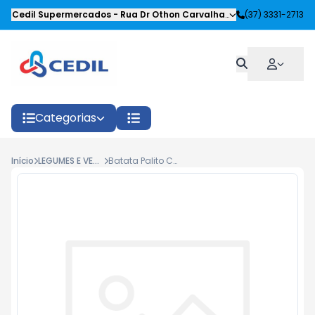
Cedil Supermercados
-
Rua Dr Othon Carvalhaes Siqueira
(37) 3331-2713
,
Oliveira
Categorias
Início
LEGUMES E VEGETAIS CONGELADOS
Batata Palito Congelada Pré-Frita Avivar 1,05kg