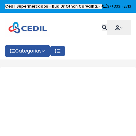
Cedil Supermercados
-
Rua Dr Othon Carvalhaes Siqueira
(37) 3331-2713
,
Oliveira
Categorias