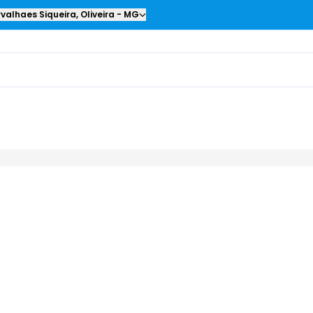
valhaes Siqueira
,
Oliveira
-
MG