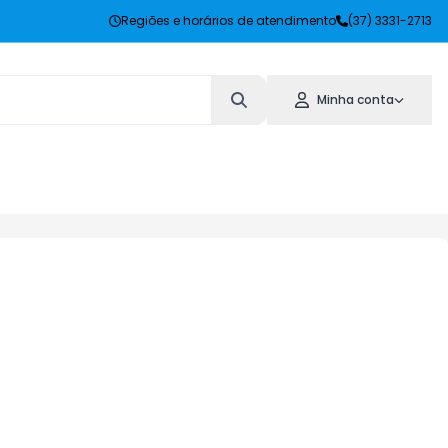
Regiões e horários de atendimento
(37) 3331-2713
Minha conta