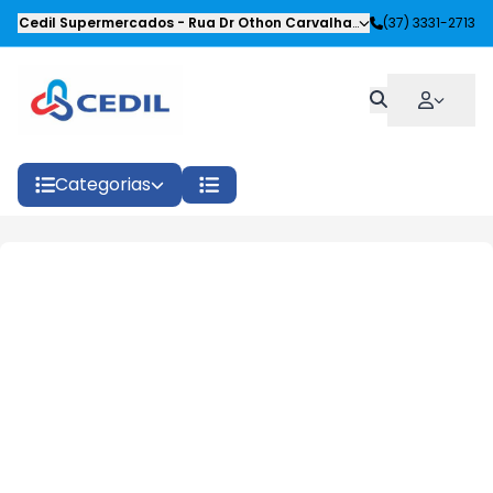
Cedil Supermercados
-
Rua Dr Othon Carvalhaes Siqueira
(37) 3331-2713
,
Oliveira
Categorias