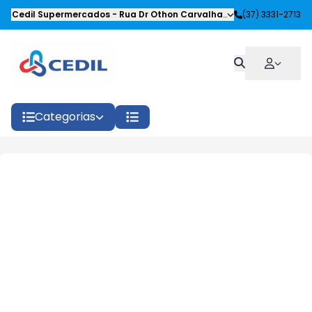
Cedil Supermercados
-
Rua Dr Othon Carvalhaes Siqueira
(37) 3331-2713
,
Oliveira
Categorias