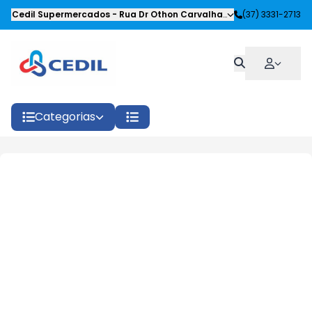
Cedil Supermercados
-
Rua Dr Othon Carvalhaes Siqueira
(37) 3331-2713
,
Oliveira
Categorias