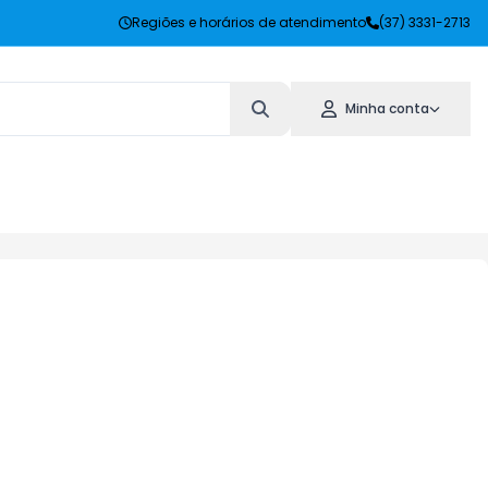
Regiões e horários de atendimento
(37) 3331-2713
Minha conta