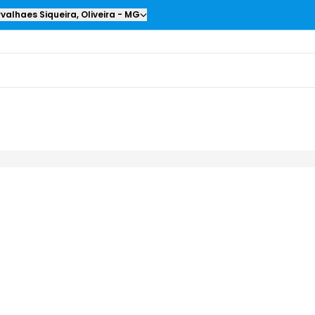
valhaes Siqueira
,
Oliveira
-
MG