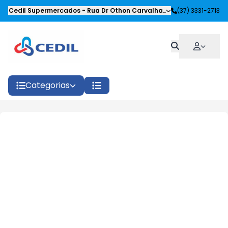
Cedil Supermercados
-
Rua Dr Othon Carvalhaes Siqueira
(37) 3331-2713
,
Oliveira
Categorias