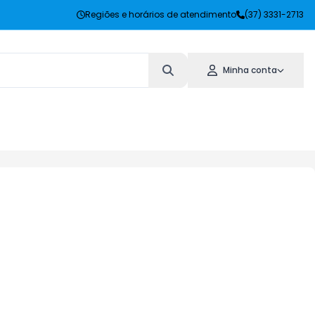
Regiões e horários de atendimento
(37) 3331-2713
Minha conta