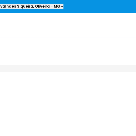
valhaes Siqueira
,
Oliveira
-
MG