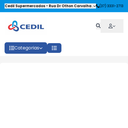
Cedil Supermercados
-
Rua Dr Othon Carvalhaes Siqueira
(37) 3331-2713
,
Oliveira
Categorias