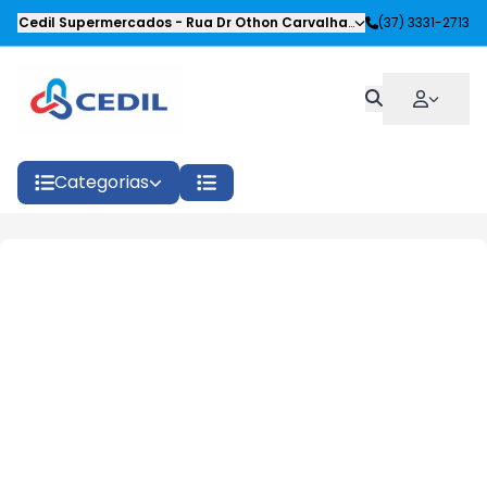
Cedil Supermercados
-
Rua Dr Othon Carvalhaes Siqueira
(37) 3331-2713
,
Oliveira
Categorias