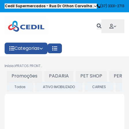
Cedil Supermercados
-
Rua Dr Othon Carvalhaes Siqueira
(37) 3331-2713
,
Oliveira
Categorias
Início
PRATOS PRONTOS
Promoções
PADARIA
PET SHOP
PERFU
Todos
ATIVO IMOBILIZADO
CARNES
DE