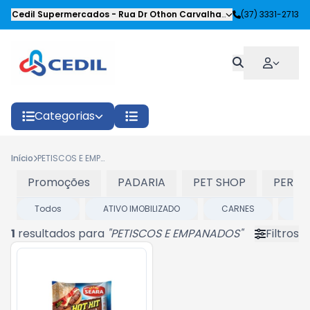
Cedil Supermercados
-
Rua Dr Othon Carvalhaes Siqueira
(37) 3331-2713
,
Oliveira
Categorias
Início
PETISCOS E EMPANADOS
Promoções
PADARIA
PET SHOP
PERFU
Todos
ATIVO IMOBILIZADO
CARNES
DE
1
resultados para
"
PETISCOS E EMPANADOS
"
Filtros