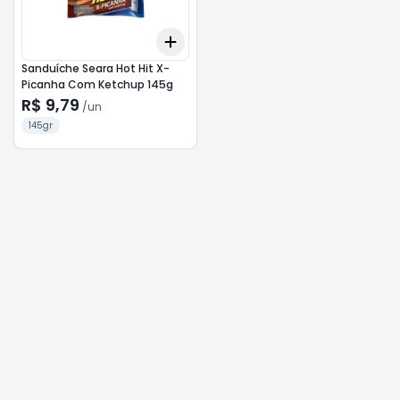
Add
+
3
+
5
+
10
Sanduíche Seara Hot Hit X-
Picanha Com Ketchup 145g
R$ 9,79
/
un
145gr