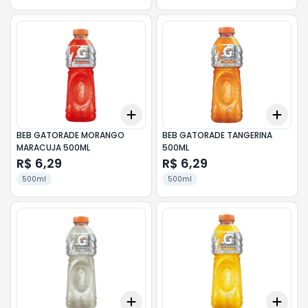
Add
Add
+
3
+
5
+
10
+
3
BEB GATORADE MORANGO
BEB GATORADE TANGERINA
MARACUJA 500ML
500ML
R$ 6,29
R$ 6,29
500ml
500ml
Add
Add
+
3
+
5
+
10
+
3