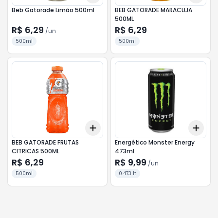
Beb Gatorade Limão 500ml
BEB GATORADE MARACUJA
500ML
R$ 6,29
R$ 6,29
/
un
500ml
500ml
Add
Add
+
3
+
5
+
10
+
3
BEB GATORADE FRUTAS
Energético Monster Energy
CITRICAS 500ML
473ml
R$ 6,29
R$ 9,99
/
un
500ml
0.473 lt