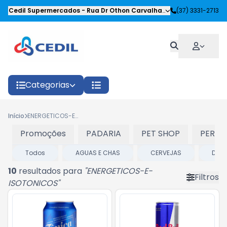
Cedil Supermercados
-
Rua Dr Othon Carvalhaes Siqueira
(37) 3331-2713
,
Oliveira
Categorias
Início
ENERGETICOS-E- ISOTONICOS
Promoções
PADARIA
PET SHOP
PERFU
Todos
AGUAS E CHAS
CERVEJAS
DEST
10
resultados para
"
ENERGETICOS-E-
Filtros
ISOTONICOS
"