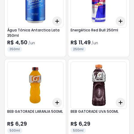
Add
Add
+
3
+
5
+
10
+
3
Água Tônica Antarctica Lata
Energético Red Bull 250ml
350ml
R$ 4,50
R$ 11,49
/
un
/
un
350ml
250ml
Add
Add
+
3
+
5
+
10
+
3
BEB GATORADE LARANJA 500ML
BEB GATORADE UVA 500ML
R$ 6,29
R$ 6,29
500ml
500ml