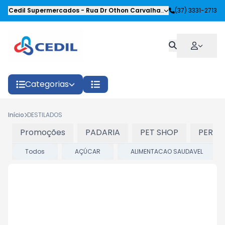
Cedil Supermercados
-
Rua Dr Othon Carvalhaes Siqueira
(37) 3331-2713
,
Oliveira
Categorias
Início
DESTILADOS
Promoções
PADARIA
PET SHOP
PERFU
Todos
AÇÚCAR
ALIMENTACAO SAUDAVEL