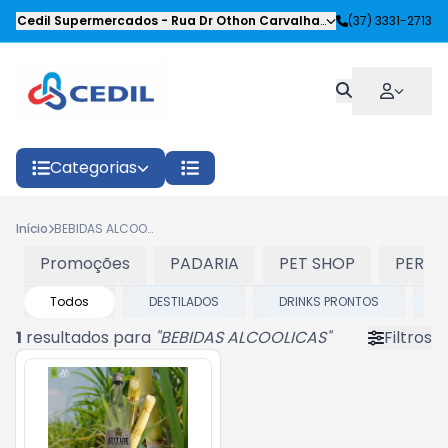
Cedil Supermercados
-
Rua Dr Othon Carvalhaes Siqueira
(37) 3331-2713
,
Oliveira
Categorias
Início
BEBIDAS ALCOOLICAS
Promoções
PADARIA
PET SHOP
PERFU
Todos
DESTILADOS
DRINKS PRONTOS
V
1
resultados para
"
BEBIDAS ALCOOLICAS
"
Filtros