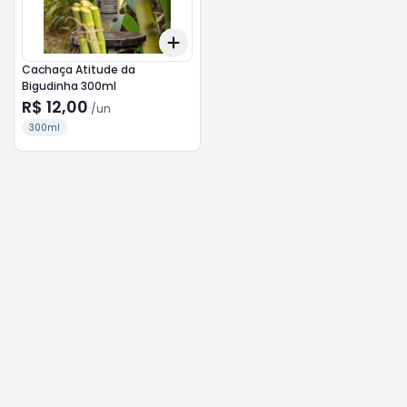
Add
+
3
+
5
+
10
Cachaça Atitude da
Bigudinha 300ml
R$ 12,00
/
un
300ml