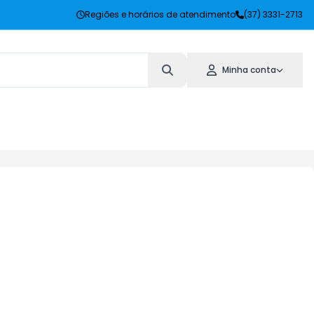
Regiões e horários de atendimento
(37) 3331-2713
Minha conta