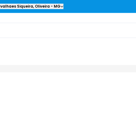
valhaes Siqueira
,
Oliveira
-
MG