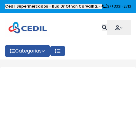
Cedil Supermercados
-
Rua Dr Othon Carvalhaes Siqueira
(37) 3331-2713
,
Oliveira
Categorias