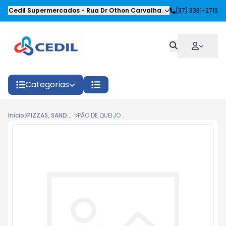
Cedil Supermercados
-
Rua Dr Othon Carvalhaes Siqueira
(37) 3331-2713
,
Oliveira
Categorias
Início
PIZZAS, SANDUICHES E SALGADOS
PÃO DE QUEIJO RECHEADO CEDIL