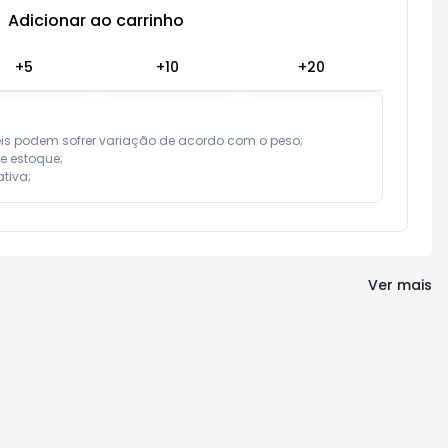
Adicionar ao carrinho
Subtotal:
R$ 0,00
+
5
+
10
+
20
eis podem sofrer variação de acordo com o peso;

e estoque;

tiva;
Ver mais