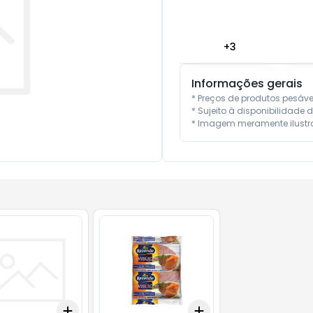
+
3
Informações gerais
* Preços de produtos pesáv
* Sujeito à disponibilidade d
* Imagem meramente ilustra
Add
Add
10
+
3
+
5
+
10
+
3
+
5
+
10