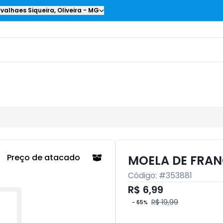
valhaes Siqueira
,
Oliveira
-
MG
Preço de atacado
MOELA DE FRAN
Código: #
353881
R$ 6,99
R$ 19,99
-
65
%