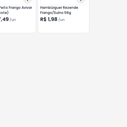
 Peito Frango Avivar
Hambúrguer Rezende
cote)
Frango/Suíno 56g
7,49
R$ 1,98
/
un
/
un