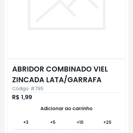
ABRIDOR COMBINADO VIEL
ZINCADA LATA/GARRAFA
Código: #
795
R$ 1,99
Adicionar ao carrinho
Subtotal:
R$ 0
+
3
+
5
+
10
+
20