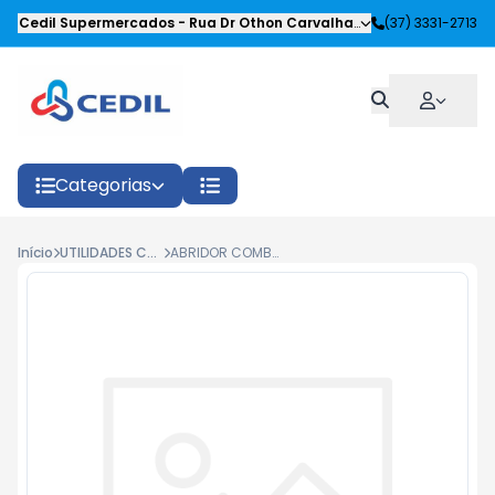
Cedil Supermercados
-
Rua Dr Othon Carvalhaes Siqueira
(37) 3331-2713
,
Oliveira
Categorias
Início
UTILIDADES COZINHA
ABRIDOR COMBINADO VIEL ZINCADA LATA/GARRAFA