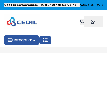
Cedil Supermercados
-
Rua Dr Othon Carvalhaes Siqueira
(37) 3331-2713
,
Oliveira
Categorias